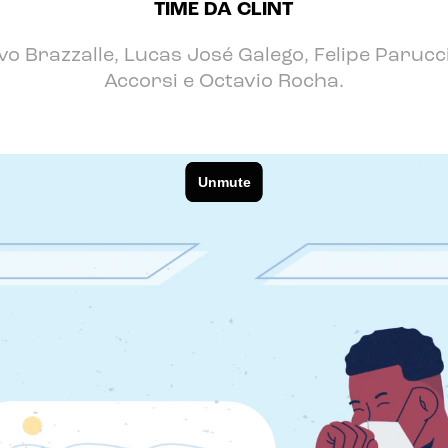
TIME DA CLINT
o Brazzalle, Lucas José Galego, Felipe Parucci
Accorsi e Octavio Rocha.