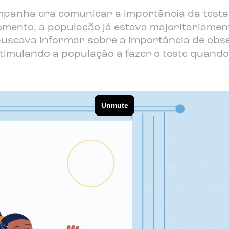
ampanha era comunicar a importância da test
mento, a população já estava majoritariamen
uscava informar sobre a importância de obse
imulando a população a fazer o teste quando neces