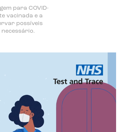
agem para COVID-
te vacinada e a
rvar possíveis
sário. ​​​​​​​