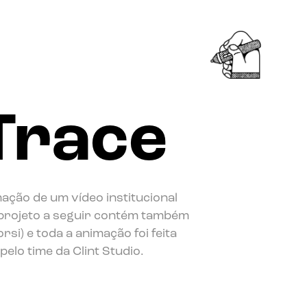
Trace
mação de um vídeo institucional
O projeto a seguir contém também
i) e toda a animação foi feita
elo time da Clint Studio.