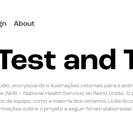
gn
About
Test and 
udio, storyboards e ilustrações vetoriais para a ani
e (NHS – National Health Service) do Reino Unido. 
 da equipe, como a maioria dos cenários (Júlia Accors
formações sobre o projeto a seguir foram elaboradas p