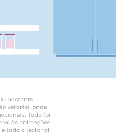
giu bastante
ão vetorial, onde
cionais. Tudo foi
geral às animações
e todo o texto foi