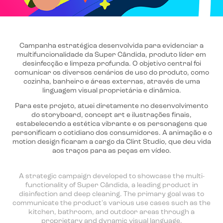
Campanha estratégica
desenvolvida para evidenciar a
multifuncionalidade da Super Cândida, produto líder em
desinfecção e limpeza profunda. O objetivo central foi
comunicar os diversos cenários de uso do produto, como
cozinha, banheiro e áreas externas, através de uma
linguagem visual proprietária e dinâmica.
Para este projeto, atuei diretamente no desenvolvimento
do storyboard, concept art e ilustrações finais,
estabelecendo a estética vibra
nte e os pe
rsonagens que
personificam o cotidiano dos consumidores. A animação e o
motion design ficaram a cargo da Clint Studio, que deu vida
aos traços para as peças em vídeo.
A strategic campaign developed to showcase the multi-
functionality of Super Cândida, a leading product in
disinfection and deep cleaning. The primary goal was to
communicate the product's various use cases such as the
kitchen, bathroom, and outdoor areas through a
proprietary and dynamic visual language.