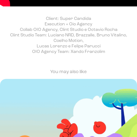
Client: Super Candida
Execution + Oio Agency
Collab OIO Agency, Clint Studio e Octavio Rocha
Clint Studio Team: Luciano NRD, Brazzalle, Bruno Vitalino,
Coelho Motion,
Lucas Lorenzo e Felipe Parucci
OIO Agency Team: Xando Franzolim
You may also like